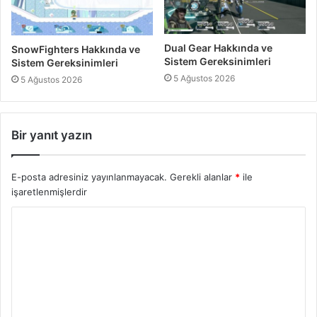
Dual Gear Hakkında ve
SnowFighters Hakkında ve
Sistem Gereksinimleri
Sistem Gereksinimleri
5 Ağustos 2026
5 Ağustos 2026
Bir yanıt yazın
E-posta adresiniz yayınlanmayacak.
Gerekli alanlar
*
ile
işaretlenmişlerdir
Y
o
r
u
m