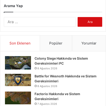
Arama Yap
Arama:
Son Eklenen
Popüler
Yorumlar
Colony Siege Hakkında ve Sistem
Gereksinimleri PC
8 Ağustos 2026
Battle for Wesnoth Hakkında ve Sistem
Gereksinimleri
8 Ağustos 2026
Factorio Hakkında ve Sistem
Gereksinimleri
7 Ağustos 2026