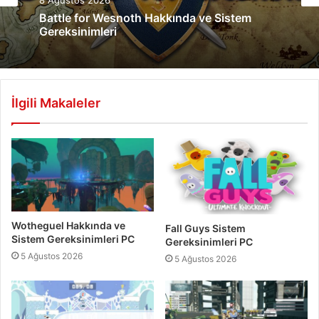
Battle for Wesnoth Hakkında ve Sistem
Gereksinimleri
İlgili Makaleler
Wotheguel Hakkında ve
Fall Guys Sistem
Sistem Gereksinimleri PC
Gereksinimleri PC
5 Ağustos 2026
5 Ağustos 2026