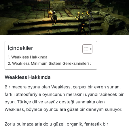
İçindekiler
Weakless Hakkında
Weakless Minimum Sistem Gereksinimleri :
Weakless Hakkında
Bir macera oyunu olan Weakless, çarpıcı bir evren sunan,
farklı atmosferiyle oyuncunun merakını uyandırabilecek bir
oyun. Türkçe dil ve arayüz desteği sunmakta olan
Weakless, böylece oyunculara güzel bir deneyim sunuyor.
Zorlu bulmacalarla dolu güzel, organik, fantastik bir