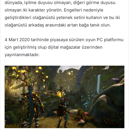
dünyada, işitme duyusu olmayan, diğeri görme duyusu
olmayan iki karakter yönetin. Engelleri nedeniyle
geliştirdikleri olağanüstü yetenek setini kullanın ve bu iki
olağanüstü arkadaş arasındaki artan bağa tanık olun.
4 Mart 2020 tarihinde piyasaya sürülen oyun PC platformu
için geliştirilmiş olup dijital mağazalar üzerinden
yayınlanmaktadır.