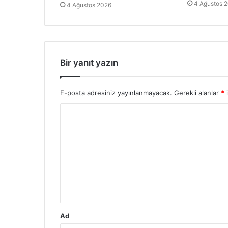
4 Ağustos 
4 Ağustos 2026
Bir yanıt yazın
E-posta adresiniz yayınlanmayacak.
Gerekli alanlar
*
i
Y
o
r
u
m
*
Ad