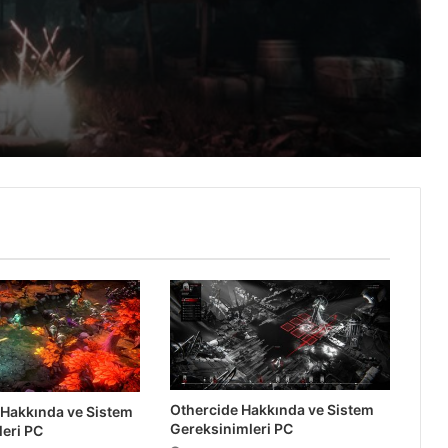
Wotheguel Hakkında ve Sistem
Gereksinimleri PC
Fall Guys Sistem Gereksinimleri PC
SnowFighters Hakkında ve Sistem
Gereksinimleri
Dual Gear Hakkında ve Sistem
Gereksinimleri
Slimesphere Sistem Gereksinimleri PC
Othercide Hakkında ve Sistem
 Hakkında ve Sistem
Gereksinimleri PC
eri PC