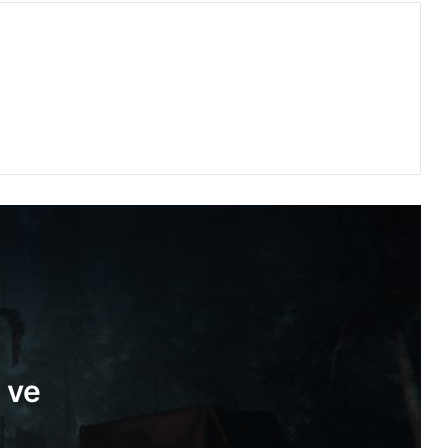
Maid of Sker Hakkında ve Sistem
Gereksinimleri
Retro Drift Hakkında ve Sistem
Gereksinimleri
Antarctica 88 Hakkında ve Sistem
Gereksinimleri
Popup Dungeon Hakkında ve Sistem
Gereksinimleri PC
Soulfire Hakkında ve Sistem
Gereksinimleri PC
 ve