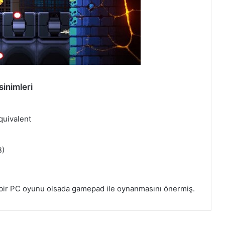
inimleri
equivalent
B)
bir PC oyunu olsada gamepad ile oynanmasını önermiş.