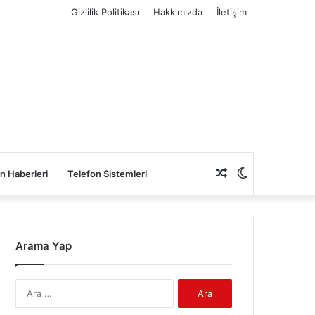
Gizlilik Politikası
Hakkımızda
İletişim
Rastgele
Dış
n Haberleri
Telefon Sistemleri
Makale
görünümü
Arama Yap
değiştir
Arama: