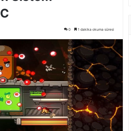
PC
0
1 dakika okuma süresi