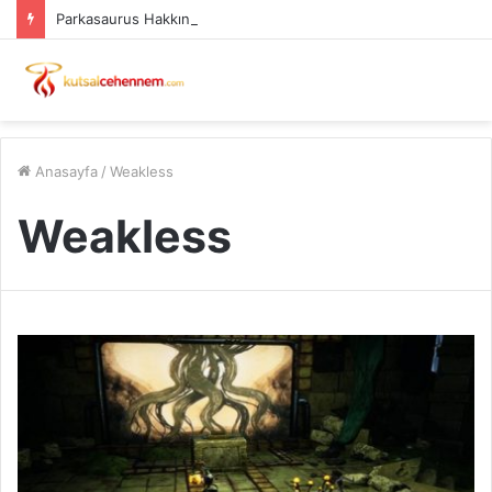
Parkasaurus Hakkında ve Sistem Gereksinimleri PC
Anasayfa
/
Weakless
Weakless