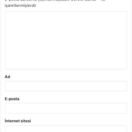
işaretlenmişlerdir
Y
o
r
u
m
*
Ad
E-posta
İnternet sitesi