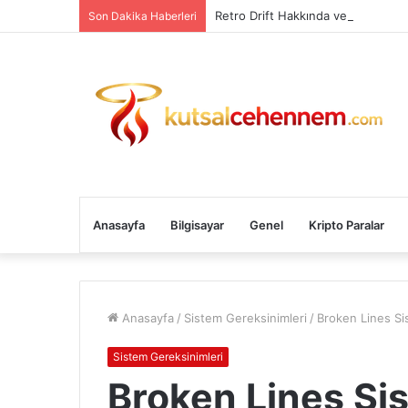
Retro Drift Hakkında ve Sistem Ge
Son Dakika Haberleri
Anasayfa
Bilgisayar
Genel
Kripto Paralar
Anasayfa
/
Sistem Gereksinimleri
/
Broken Lines Si
Sistem Gereksinimleri
Broken Lines Si