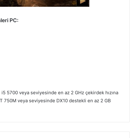
leri PC:
Wotheguel Hakkında ve Sistem
Gereksinimleri PC
 i5 5700 veya seviyesinde en az 2 GHz çekirdek hızına
Fall Guys Sistem Gereksinimleri PC
 GT 750M veya seviyesinde DX10 destekli en az 2 GB
SnowFighters Hakkında ve Sistem
Gereksinimleri