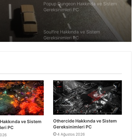
Popup Dungeon Hakkında ve Sistem
Gereksinimleri PC
Soulfire Hakkında ve Sistem
Gereksinimleri PC
Wotheguel Hakkında ve Sistem
Gereksinimleri PC
Fall Guys Sistem Gereksinimleri PC
SnowFighters Hakkında ve Sistem
Gereksinimleri
Othercide Hakkında ve Sistem
 Hakkında ve Sistem
Gereksinimleri PC
eri PC
4 Ağustos 2026
2026
Dual Gear Hakkında ve Sistem