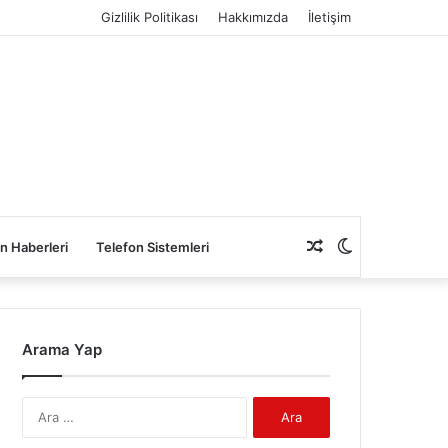
Gizlilik Politikası
Hakkımızda
İletişim
Rastgele
Dış
n Haberleri
Telefon Sistemleri
Makale
görünümü
Arama Yap
değiştir
Arama: