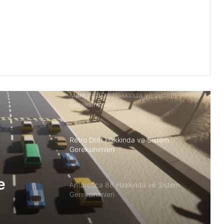
Dual Gear Hakkında ve Sistem
Gereksinimleri
Slimesphere Sistem Gereksinimleri PC
Maid of Sker Hakkında ve Sistem
Gereksinimleri
Retro Drift Hakkında ve Sistem
Gereksinimleri
e
Antarctica 88 Hakkında ve Sistem
Gereksinimleri