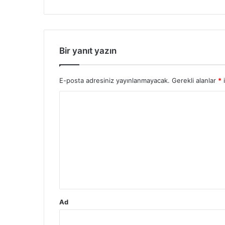
Bir yanıt yazın
E-posta adresiniz yayınlanmayacak.
Gerekli alanlar
*
i
Y
o
r
u
m
*
Ad