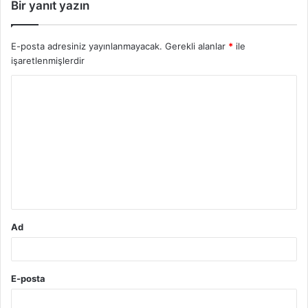
Bir yanıt yazın
E-posta adresiniz yayınlanmayacak.
Gerekli alanlar
*
ile
işaretlenmişlerdir
Y
o
r
u
m
*
Ad
E-posta