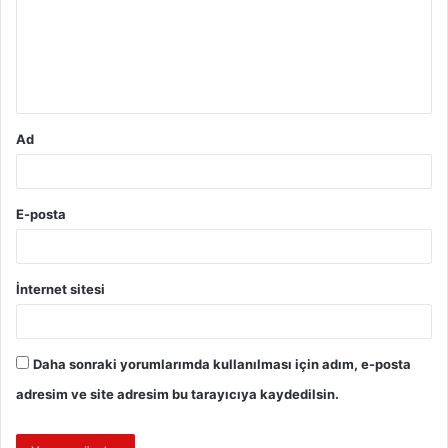
u
m
*
Ad
E-posta
İnternet sitesi
Daha sonraki yorumlarımda kullanılması için adım, e-posta
adresim ve site adresim bu tarayıcıya kaydedilsin.