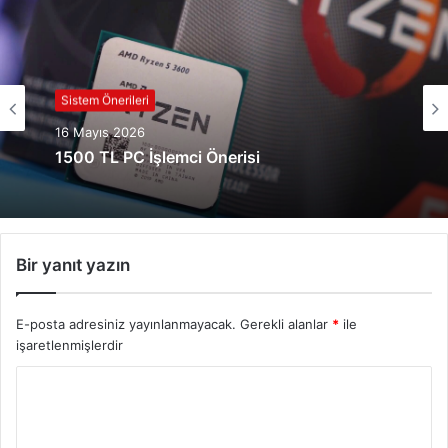
Sistem Önerileri
16 Mayıs 2026
1500 TL PC İşlemci Önerisi
Bir yanıt yazın
E-posta adresiniz yayınlanmayacak.
Gerekli alanlar
*
ile
işaretlenmişlerdir
Y
o
r