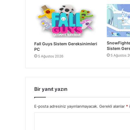
SnowFighte
Fall Guys Sistem Gereksinimleri
Sistem Gere
PC
5 Ağustos 
5 Ağustos 2026
Bir yanıt yazın
E-posta adresiniz yayınlanmayacak.
Gerekli alanlar
*
i
Y
o