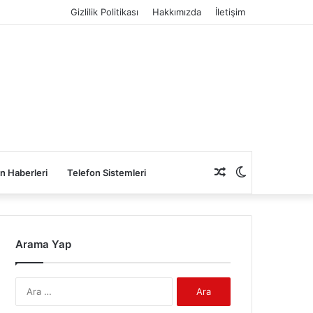
Gizlilik Politikası
Hakkımızda
İletişim
Rastgele
Dış
n Haberleri
Telefon Sistemleri
Makale
görünümü
Arama Yap
değiştir
Arama: