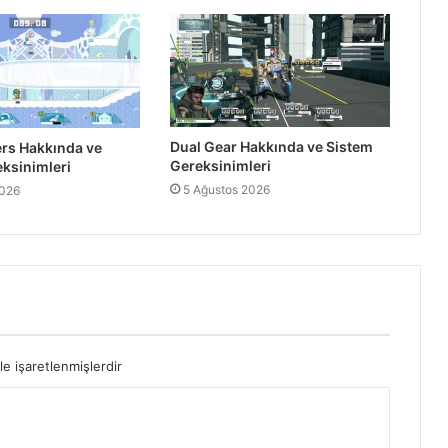
Antarctica 88 Hakkında ve Sistem
Gereksinimleri
Dual Gear Hakkında ve Sistem
Popup Dungeon Hakkında ve Sistem
rs Hakkında ve
Gereksinimleri
Gereksinimleri PC
ksinimleri
5 Ağustos 2026
2026
Soulfire Hakkında ve Sistem
Gereksinimleri PC
Wotheguel Hakkında ve Sistem
Gereksinimleri PC
le işaretlenmişlerdir
Battle for Wesnoth Hakkında ve
Sistem Gereksinimleri