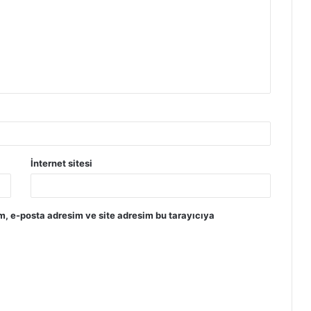
Factorio Hakkında ve Sistem
Gereksinimleri
Parkasaurus Hakkında ve Sistem
Gereksinimleri PC
İnternet sitesi
Dirt 5 Sistem Gereksinimleri PC
Maid of Sker Hakkında ve Sistem
m, e-posta adresim ve site adresim bu tarayıcıya
Gereksinimleri