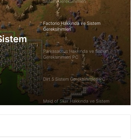
Sistem Gereksinimleri
Factorio Hakkında ve Sistem
Gereksinimleri
Sistem
Parkasaurus Hakkında ve Sistem
Gereksinimleri PC
Dirt 5 Sistem Gereksinimleri PC
Maid of Sker Hakkında ve Sistem
Gereksinimleri
Retro Drift Hakkında ve Sistem
Gereksinimleri