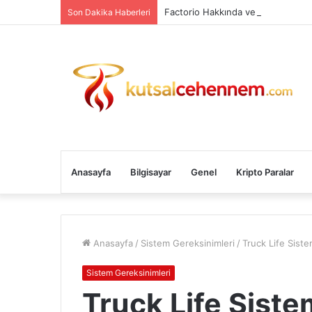
Factorio Hakkında ve Sistem Gere
Son Dakika Haberleri
Anasayfa
Bilgisayar
Genel
Kripto Paralar
Anasayfa
/
Sistem Gereksinimleri
/
Truck Life Sist
Sistem Gereksinimleri
Truck Life Siste