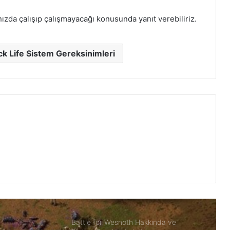
Gereksinimleri
nızda çalışıp çalışmayacağı konusunda yanıt verebiliriz.
Antarctica 88 Hakkında ve Sistem
Gereksinimleri
ck Life Sistem Gereksinimleri
Popup Dungeon Hakkında ve Sistem
Gereksinimleri PC
Soulfire Hakkında ve Sistem
Gereksinimleri PC
Wotheguel Hakkında ve Sistem
Gereksinimleri PC
Battle for Wesnoth Hakkında ve