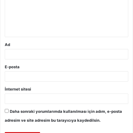
r
u
m
*
Ad
E-posta
İnternet sitesi
Daha sonraki yorumlarımda kullanılması için adım, e-posta
adresim ve site adresim bu tarayıcıya kaydedilsin.