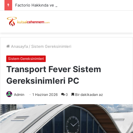
Factorio Hakkında ve Sistem Gereksinimleri
Anasayfa
/
Sistem Gereksinimleri
Sistem Gereksinimleri
Transport Fever Sistem
Gereksinimleri PC
Admin
1 Haziran 2026
0
Bir dakikadan az