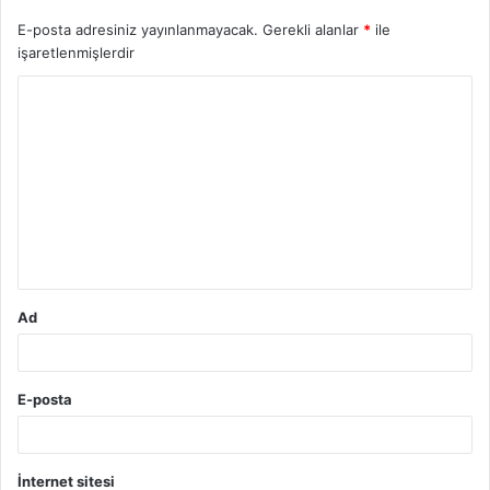
E-posta adresiniz yayınlanmayacak.
Gerekli alanlar
*
ile
işaretlenmişlerdir
Y
o
r
u
m
*
Ad
E-posta
İnternet sitesi