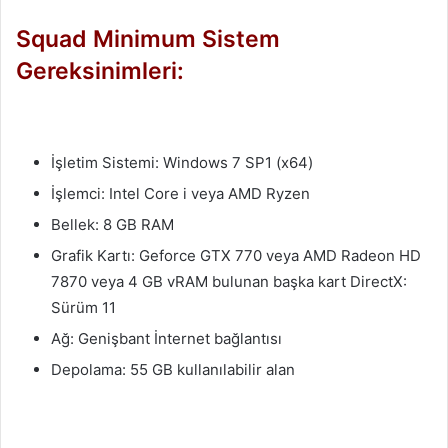
Squad Minimum Sistem
Gereksinimleri:
İşletim Sistemi: Windows 7 SP1 (x64)
İşlemci: Intel Core i veya AMD Ryzen
Bellek: 8 GB RAM
Grafik Kartı: Geforce GTX 770 veya AMD Radeon HD
7870 veya 4 GB vRAM bulunan başka kart DirectX:
Sürüm 11
Ağ: Genişbant İnternet bağlantısı
Depolama: 55 GB kullanılabilir alan