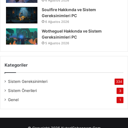
6 Ağustos 2026
Soulfire Hakkında ve Sistem
Gereksinimleri PC
6 Ağustos 2026
Wotheguel Hakkında ve Sistem
Gereksinimleri PC
5 Ağustos 2026
Kategoriler
Sistem Gereksinimleri
334
Sistem Önerileri
3
Genel
1