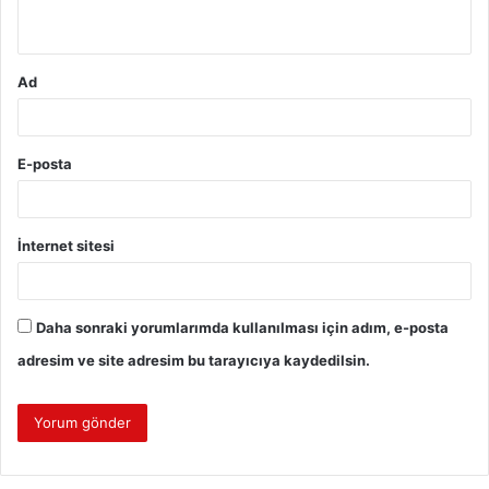
*
Ad
E-posta
İnternet sitesi
Daha sonraki yorumlarımda kullanılması için adım, e-posta
adresim ve site adresim bu tarayıcıya kaydedilsin.