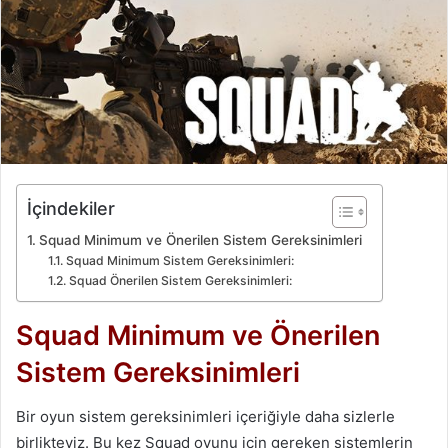
İçindekiler
Squad Minimum ve Önerilen Sistem Gereksinimleri
Squad Minimum Sistem Gereksinimleri:
Squad Önerilen Sistem Gereksinimleri:
Squad Minimum ve Önerilen
Sistem Gereksinimleri
Bir oyun sistem gereksinimleri içeriğiyle daha sizlerle
birlikteyiz. Bu kez Squad oyunu için gereken sistemlerin