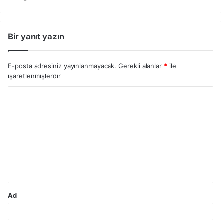
Bir yanıt yazın
E-posta adresiniz yayınlanmayacak.
Gerekli alanlar
*
ile
işaretlenmişlerdir
Y
o
r
u
m
*
Ad