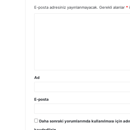
E-posta adresiniz yayınlanmayacak.
Gerekli alanlar
*
i
Y
o
r
u
m
*
Ad
E-posta
Daha sonraki yorumlarımda kullanılması için adı
kaydedilsin.