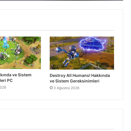
Tesla Force Hakkında ve Sistem
Gereksinimleri PC
Antarctica 88 Hakkında ve Sistem
Gereksinimleri
Popup Dungeon Hakkında ve Sistem
Gereksinimleri PC
kında ve Sistem
Destroy All Humans! Hakkında
eri PC
ve Sistem Gereksinimleri
2026
3 Ağustos 2026
Soulfire Hakkında ve Sistem
Gereksinimleri PC
Wotheguel Hakkında ve Sistem
Gereksinimleri PC