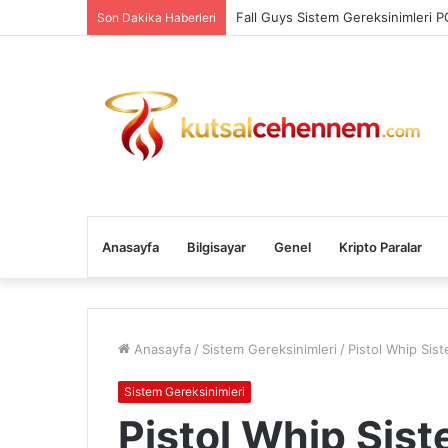
Fall Guys Sistem Gereksinimleri P
Son Dakika Haberleri
Anasayfa
Bilgisayar
Genel
Kripto Paralar
Anasayfa
/
Sistem Gereksinimleri
/
Pistol Whip Sis
Sistem Gereksinimleri
Pistol Whip Sist