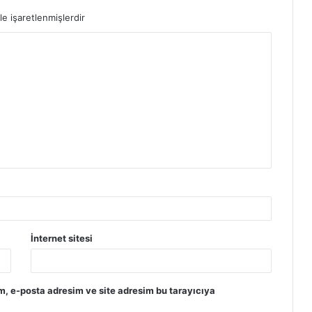
le işaretlenmişlerdir
Fall Guys Sistem Gereksinimleri PC
İnternet sitesi
m, e-posta adresim ve site adresim bu tarayıcıya