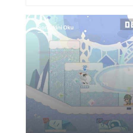
Sonrakini Oku
Sistem Gereksinimleri
5 Ağustos 2026
SnowFighters Hakkınd
Sistem Gereksinimleri