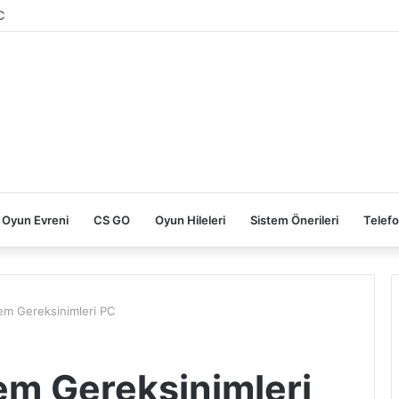
C
Oyun Evreni
CS GO
Oyun Hileleri
Sistem Önerileri
Telefo
tem Gereksinimleri PC
em Gereksinimleri