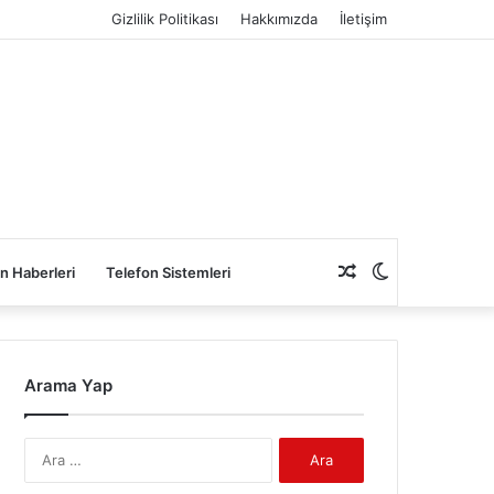
Gizlilik Politikası
Hakkımızda
İletişim
Rastgele
Dış
n Haberleri
Telefon Sistemleri
Makale
görünümü
Arama Yap
değiştir
Arama: