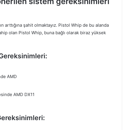
nerilen sistem gereksinimleri
n arttığına şahit olmaktayız. Pistol Whip de bu alanda
ahip olan Pistol Whip, buna bağlı olarak biraz yüksek
SnowFighters Hakkında ve Sistem
ereksinimleri:
Gereksinimleri
inde AMD
Dual Gear Hakkında ve Sistem
Gereksinimleri
yesinde AMD DX11
Slimesphere Sistem Gereksinimleri PC
ereksinimleri:
Lost Wing Hakkında ve Sistem