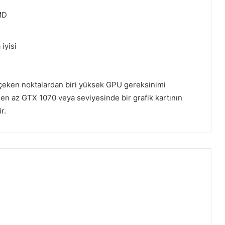
Gereksinimleri
MD
Tesla Force Hakkında ve Sistem
iyisi
Gereksinimleri PC
Antarctica 88 Hakkında ve Sistem
çeken noktalardan biri yüksek GPU gereksinimi
Gereksinimleri
en az GTX 1070 veya seviyesinde bir grafik kartının
r.
Popup Dungeon Hakkında ve Sistem
Gereksinimleri PC
Soulfire Hakkında ve Sistem
Gereksinimleri PC
Wotheguel Hakkında ve Sistem