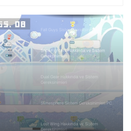
Gereksinimleri PC
Fall Guys Sistem Gereksinimleri PC
SnowFighters Hakkında ve Sistem
Gereksinimleri
a ve
Dual Gear Hakkında ve Sistem
Gereksinimleri
Slimesphere Sistem Gereksinimleri PC
Lost Wing Hakkında ve Sistem
Gereksinimleri