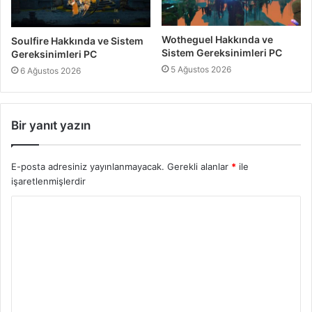
Wotheguel Hakkında ve
Soulfire Hakkında ve Sistem
Sistem Gereksinimleri PC
Gereksinimleri PC
5 Ağustos 2026
6 Ağustos 2026
Bir yanıt yazın
E-posta adresiniz yayınlanmayacak.
Gerekli alanlar
*
ile
işaretlenmişlerdir
Y
o
r
u
m
*