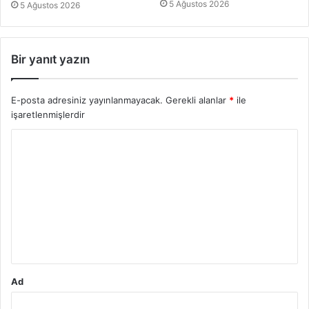
5 Ağustos 2026
5 Ağustos 2026
Bir yanıt yazın
E-posta adresiniz yayınlanmayacak.
Gerekli alanlar
*
ile
işaretlenmişlerdir
Y
o
r
u
m
*
Ad