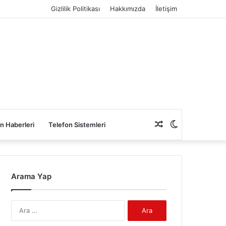
Gizlilik Politikası
Hakkımızda
İletişim
Rastgele
Dış
n Haberleri
Telefon Sistemleri
Makale
görünümü
Arama Yap
değiştir
Arama: