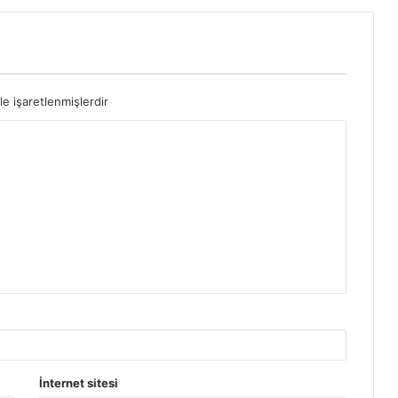
Slimesphere Sistem Gereksinimleri PC
Maid of Sker Hakkında ve Sistem
le işaretlenmişlerdir
Gereksinimleri
Retro Drift Hakkında ve Sistem
Gereksinimleri
Antarctica 88 Hakkında ve Sistem
Gereksinimleri
Popup Dungeon Hakkında ve Sistem
Gereksinimleri PC
İnternet sitesi