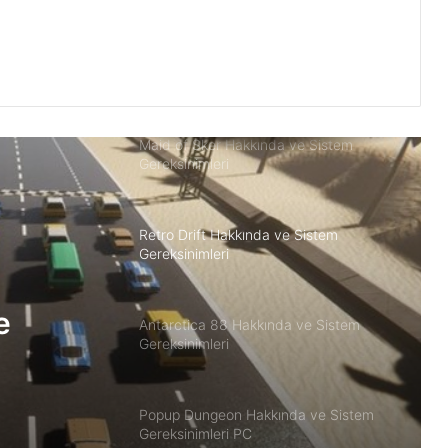
Gereksinimleri
Slimesphere Sistem Gereksinimleri PC
Maid of Sker Hakkında ve Sistem
Gereksinimleri
Retro Drift Hakkında ve Sistem
Gereksinimleri
e
Antarctica 88 Hakkında ve Sistem
Gereksinimleri
Popup Dungeon Hakkında ve Sistem
Gereksinimleri PC