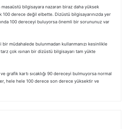
da masaüstü bilgisayara nazaran biraz daha yüksek
k 100 derece değil elbette. Dizüstü bilgisayarınızda yer
nasında 100 dereceyi buluyorsa önemli bir sorununuz var
ngi bir müdahalede bulunmadan kullanmanızı kesinlikle
tarz çok ısınan bir dizüstü bilgisayarı tam yükte
Wotheguel Hakkında ve Sistem
Gereksinimleri PC
i ve grafik kartı sıcaklığı 90 dereceyi bulmuyorsa normal
Fall Guys Sistem Gereksinimleri PC
ler, hele hele 100 derece son derece yüksektir ve
SnowFighters Hakkında ve Sistem
Gereksinimleri
Dual Gear Hakkında ve Sistem