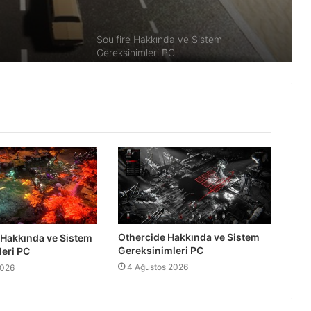
Soulfire Hakkında ve Sistem
Gereksinimleri PC
Wotheguel Hakkında ve Sistem
Gereksinimleri PC
Fall Guys Sistem Gereksinimleri PC
SnowFighters Hakkında ve Sistem
Gereksinimleri
Othercide Hakkında ve Sistem
 Hakkında ve Sistem
Gereksinimleri PC
eri PC
4 Ağustos 2026
2026
Dual Gear Hakkında ve Sistem
Gereksinimleri