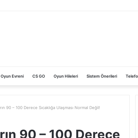
reksinimleri
Oyun Evreni
CS GO
Oyun Hileleri
Sistem Önerileri
Telefo
rın 90 – 100 Derece Sıcaklığa Ulaşması Normal Değil!
rın 90 – 100 Derece