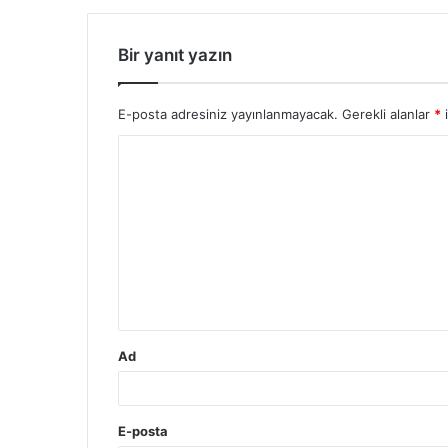
Bir yanıt yazın
E-posta adresiniz yayınlanmayacak.
Gerekli alanlar
*
i
Y
o
r
u
m
*
Ad
E-posta