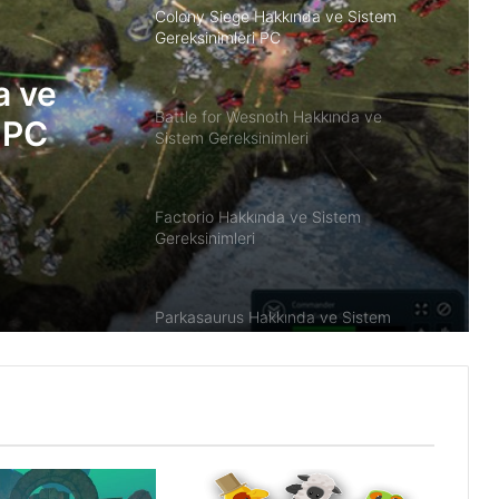
Colony Siege Hakkında ve Sistem
Gereksinimleri PC
a ve
Battle for Wesnoth Hakkında ve
 PC
Sistem Gereksinimleri
Factorio Hakkında ve Sistem
Gereksinimleri
Parkasaurus Hakkında ve Sistem
Gereksinimleri PC
Dirt 5 Sistem Gereksinimleri PC
Maid of Sker Hakkında ve Sistem