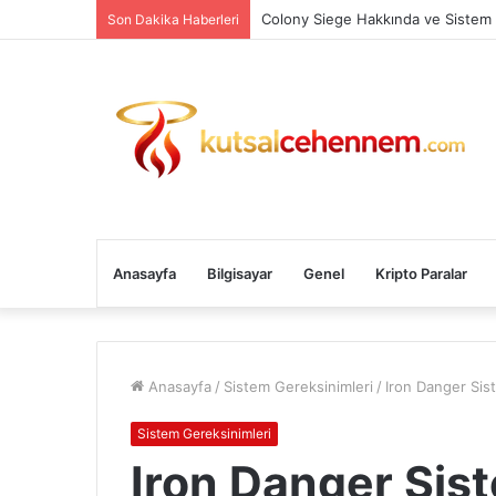
Colony Siege Hakkında ve Sistem 
Son Dakika Haberleri
Anasayfa
Bilgisayar
Genel
Kripto Paralar
Anasayfa
/
Sistem Gereksinimleri
/
Iron Danger Sis
Sistem Gereksinimleri
Iron Danger Sis