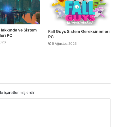
Gereksinimleri
Retro Drift Hakkında ve Sistem
Hakkında ve Sistem
Gereksinimleri
Fall Guys Sistem Gereksinimleri
eri PC
PC
2026
5 Ağustos 2026
Antarctica 88 Hakkında ve Sistem
Gereksinimleri
Popup Dungeon Hakkında ve Sistem
Gereksinimleri PC
le işaretlenmişlerdir
Raft Hakkında ve Sistem
Gereksinimleri
Colony Siege Hakkında ve Sistem