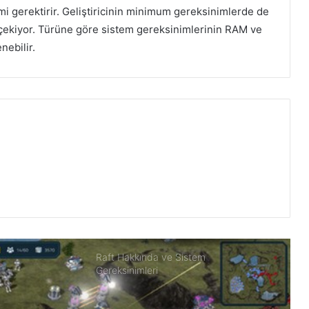
Maid of Sker Hakkında ve Sistem
mi gerektirir. Geliştiricinin minimum gereksinimlerde de
Gereksinimleri
t çekiyor. Türüne göre sistem gereksinimlerinin RAM ve
nebilir.
Retro Drift Hakkında ve Sistem
Gereksinimleri
Antarctica 88 Hakkında ve Sistem
Gereksinimleri
Popup Dungeon Hakkında ve Sistem
Gereksinimleri PC
Raft Hakkında ve Sistem
Gereksinimleri