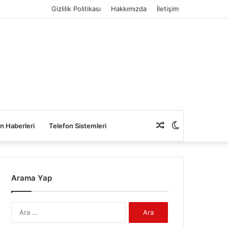
Gizlilik Politikası
Hakkımızda
İletişim
Rastgele
Dış
n Haberleri
Telefon Sistemleri
Makale
görünümü
Arama Yap
değiştir
Arama: