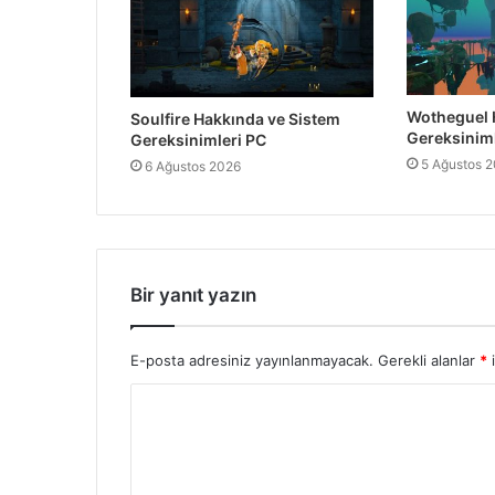
Wotheguel 
Soulfire Hakkında ve Sistem
Gereksiniml
Gereksinimleri PC
5 Ağustos 
6 Ağustos 2026
Bir yanıt yazın
E-posta adresiniz yayınlanmayacak.
Gerekli alanlar
*
i
Y
o
r