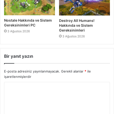
Nostale Hakkında ve Sistem
Destroy All Humans!
Gereksinimleri PC
Hakkında ve Sistem
Gereksinimleri
3 Ağustos 2026
3 Ağustos 2026
Bir yanıt yazın
E-posta adresiniz yayınlanmayacak.
Gerekli alanlar
*
ile
işaretlenmişlerdir
Y
o
r
u