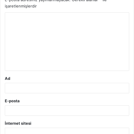
işaretlenmişlerdir
Y
o
r
u
m
*
Ad
E-posta
İnternet sitesi