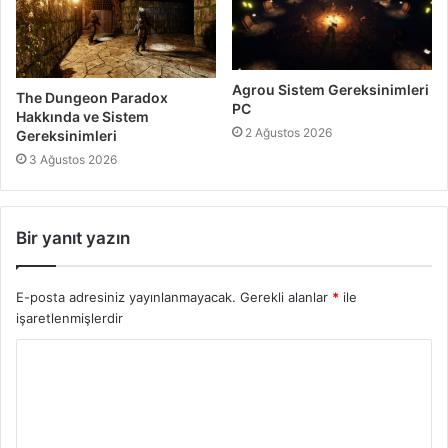
Agrou Sistem Gereksinimleri
The Dungeon Paradox
PC
Hakkında ve Sistem
2 Ağustos 2026
Gereksinimleri
3 Ağustos 2026
Bir yanıt yazın
E-posta adresiniz yayınlanmayacak.
Gerekli alanlar
*
ile
işaretlenmişlerdir
Y
o
r
u