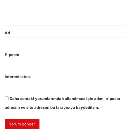
m
*
Ad
E-posta
İnternet sitesi
Daha sonraki yorumlarımda kullanılması için adım, e-posta
adresim ve site adresim bu tarayıcıya kaydedilsin.