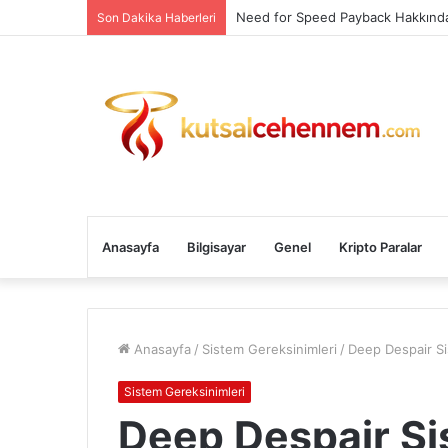
Need for Speed Payback Hakkında
Son Dakika Haberleri
Anasayfa
Bilgisayar
Genel
Kripto Paralar
Anasayfa
/
Sistem Gereksinimleri
/
Deep Despair Si
Sistem Gereksinimleri
Deep Despair S