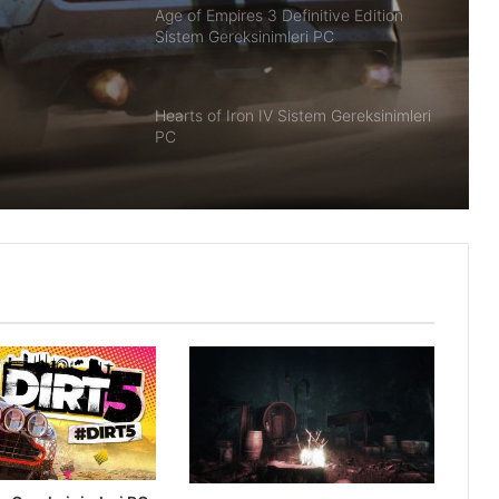
Age of Empires 3 Definitive Edition
Sistem Gereksinimleri PC
Hearts of Iron IV Sistem Gereksinimleri
PC
Chronicon Hakkında ve Sistem
Gereksinimleri
Battletoads Hakkında ve Sistem
Gereksinimleri
Raft Hakkında ve Sistem
Gereksinimleri