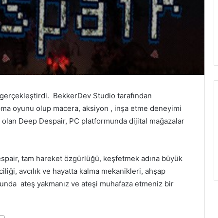
 gerçekleştirdi. BekkerDev Studio tarafından
apma oyunu olup macera, aksiyon , inşa etme deneyimi
p olan Deep Despair, PC platformunda dijital mağazalar
espair, tam hareket özgürlüğü, keşfetmek adına büyük
ciliği, avcılık ve hayatta kalma mekanikleri, ahşap
yunda ateş yakmanız ve ateşi muhafaza etmeniz bir