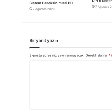
Dirt 5 Sist
Sistem Gereksinimleri PC
7 Ağustos 
7 Ağustos 2026
Bir yanıt yazın
E-posta adresiniz yayınlanmayacak.
Gerekli alanlar
*
i
Y
o
r
u
m
*