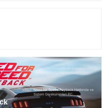
Colony Siege Hakkında ve Sistem
Gereksinimleri PC
Battle for Wesnoth Hakkında ve
Sistem Gereksinimleri
Factorio Hakkında ve Sistem
Gereksinimleri
A Way Out Hakkında ve Sistem
Gereksinimleri
Need for Speed Payback Hakkında ve
Sistem Gereksinimleri PC
ck