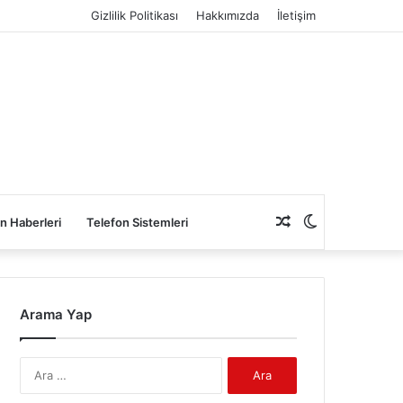
Gizlilik Politikası
Hakkımızda
İletişim
Rastgele
Dış
n Haberleri
Telefon Sistemleri
Makale
görünümü
Arama Yap
değiştir
Arama: