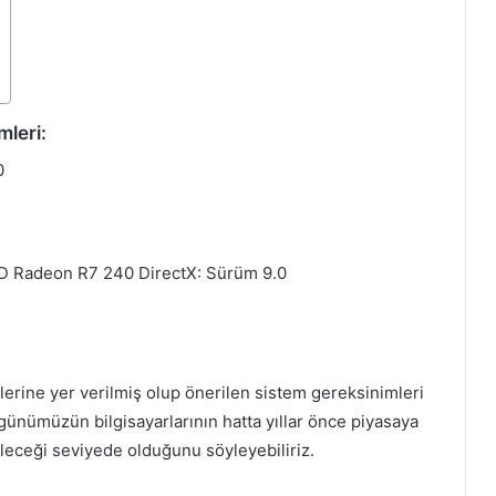
leri:
0
MD Radeon R7 240 DirectX: Sürüm 9.0
Battletoads Hakkında ve Sistem
Gereksinimleri
erine yer verilmiş olup önerilen sistem gereksinimleri
Raft Hakkında ve Sistem
ünümüzün bilgisayarlarının hatta yıllar önce piyasaya
Gereksinimleri
abileceği seviyede olduğunu söyleyebiliriz.