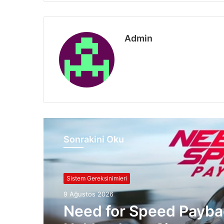
Admin
Sonrakini Oku
Sistem Gereksinimleri
9 Ağustos 2026
Need for Speed Payba