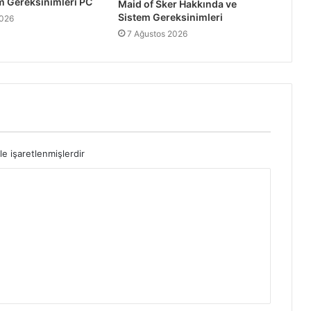
em Gereksinimleri PC
Maid of Sker Hakkında ve
Colony Siege Hakkında ve Sistem
Sistem Gereksinimleri
2026
Gereksinimleri PC
7 Ağustos 2026
Battle for Wesnoth Hakkında ve
Sistem Gereksinimleri
Factorio Hakkında ve Sistem
Gereksinimleri
le işaretlenmişlerdir
A Way Out Hakkında ve Sistem
Gereksinimleri
Need for Speed Payback Hakkında ve
Sistem Gereksinimleri PC