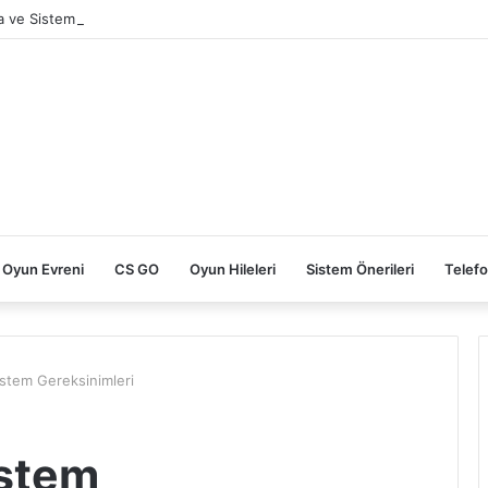
 ve Sistem Gereksinimleri PC
Oyun Evreni
CS GO
Oyun Hileleri
Sistem Önerileri
Telefo
stem Gereksinimleri
istem