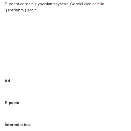
E-posta adresiniz yayınlanmayacak.
Gerekli alanlar
*
ile
işaretlenmişlerdir
Y
o
r
u
m
*
Ad
E-posta
İnternet sitesi