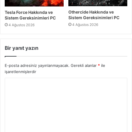
Othercide Hakkında ve
Tesla Force Hakkında ve
Sistem Gereksinimleri PC
Sistem Gereksinimleri PC
4 Ağustos 2026
4 Ağustos 2026
Bir yanıt yazın
E-posta adresiniz yayınlanmayacak.
Gerekli alanlar
*
ile
işaretlenmişlerdir
Y
o
r
u
m
*