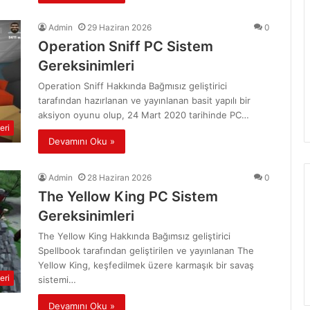
Admin
29 Haziran 2026
0
Operation Sniff PC Sistem
Gereksinimleri
Operation Sniff Hakkında Bağmısız geliştirici
tarafından hazırlanan ve yayınlanan basit yapılı bir
aksiyon oyunu olup, 24 Mart 2020 tarihinde PC…
eri
Devamını Oku »
Admin
28 Haziran 2026
0
The Yellow King PC Sistem
Gereksinimleri
The Yellow King Hakkında Bağımsız geliştirici
Spellbook tarafından geliştirilen ve yayınlanan The
Yellow King, keşfedilmek üzere karmaşık bir savaş
eri
sistemi…
Devamını Oku »