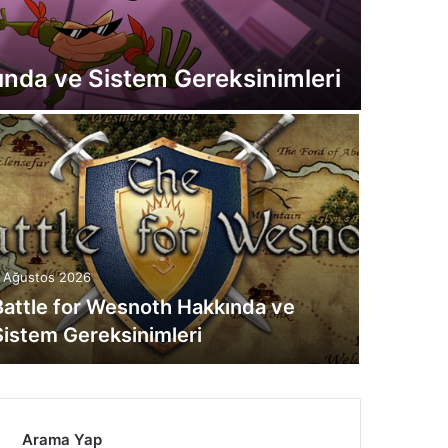
7 Ağustos
ında ve Sistem Gereksinimleri
Facto
 Ağustos 2026
Battle for Wesnoth Hakkında ve
7 Ağustos
Sistem Gereksinimleri
Dirt 5
Arama Yap