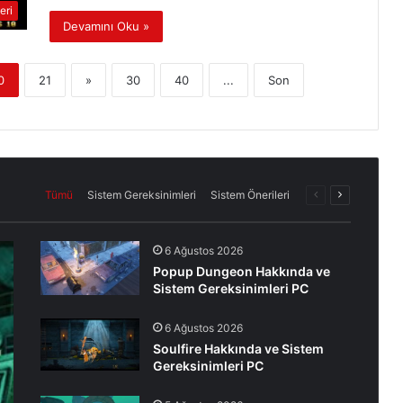
eri
Devamını Oku »
0
21
»
30
40
...
Son
Önceki
Sonraki
Tümü
Sistem Gereksinimleri
Sistem Önerileri
sayfa
sayfa
6 Ağustos 2026
Popup Dungeon Hakkında ve
Sistem Gereksinimleri PC
6 Ağustos 2026
Soulfire Hakkında ve Sistem
Gereksinimleri PC