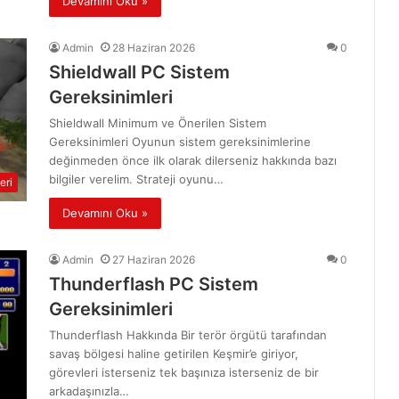
Devamını Oku »
Admin
28 Haziran 2026
0
Shieldwall PC Sistem
Gereksinimleri
Shieldwall Minimum ve Önerilen Sistem
Gereksinimleri Oyunun sistem gereksinimlerine
değinmeden önce ilk olarak dilerseniz hakkında bazı
bilgiler verelim. Strateji oyunu…
eri
Devamını Oku »
Admin
27 Haziran 2026
0
Thunderflash PC Sistem
Gereksinimleri
Thunderflash Hakkında Bir terör örgütü tarafından
savaş bölgesi haline getirilen Keşmir’e giriyor,
görevleri isterseniz tek başınıza isterseniz de bir
arkadaşınızla…