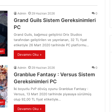
Admin
29 Haziran 2026
0
Grand Guils Sistem Gereksinimleri
PC
Grand Guils, bağımsız geliştirici Drix Studios
tarafından geliştirilen ve yayınlanan, 32 TL fiyat
etiketiyle 26 Mart 2020 tarihinde PC platformu…
eri
Devamını Oku »
Admin
29 Haziran 2026
0
Granblue Fantasy : Versus Sistem
Gereksinimleri PC
İki boyutlu PvP dövüş oyunu Granblue Fantasy :
Versus, 13 Mart 2020 tarihinde piyasaya sürülmüş
olup 92,00 TL fiyat etiketiyle…
eri
Devamını Oku »