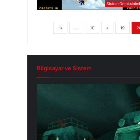
Sistem Gereksiniml
İlk
...
10
«
19
2
Bilgisayar ve Sistem