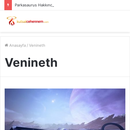
Parkasaurus Hakkında ve Sistem Gereksinimleri PC
Anasayfa
/
Venineth
Venineth