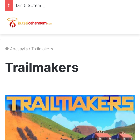
Dirt 5 Sistem Gereksinimleri PC
Anasayfa
/
Trailmakers
Trailmakers